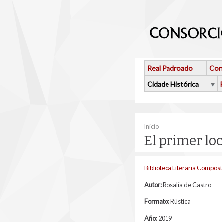
Ir o contido principal
Real Padroado
Con
Cidade Histórica
Vostede está aquí
Inicio
El primer lo
Biblioteca Literaria Compos
Autor:
Rosalía de Castro
Formato:
Rústica
Año:
2019