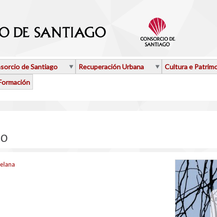
sorcio de Santiago
Recuperación Urbana
Cultura e Patrim
Formación
co
telana