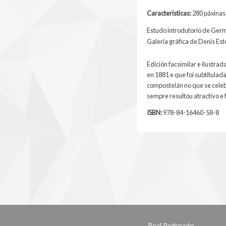
Características:
280 páxinas 
Estudo introdutorio de Ger
Galería gráfica de Denís Est
Edición facsimilar e ilustra
en 1881 e que foi subtitula
compostelán no que se cele
sempre resultou atractivo e 
ISBN:
978-84-16460-58-8
Real Padroado