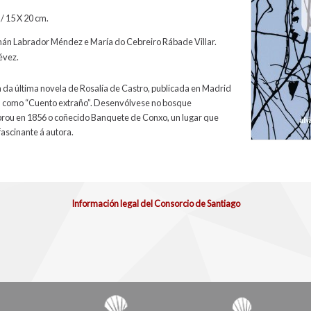
/ 15 X 20 cm.
mán Labrador Méndez e María do Cebreiro Rábade Villar.
évez.
da da última novela de Rosalía de Castro, publicada en Madrid
da como “Cuento extraño”. Desenvólvese no bosque
brou en 1856 o coñecido Banquete de Conxo, un lugar que
fascinante á autora.
Información legal del Consorcio de Santiago