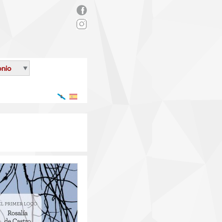
rs_facebook.png
onio
Galego
Español