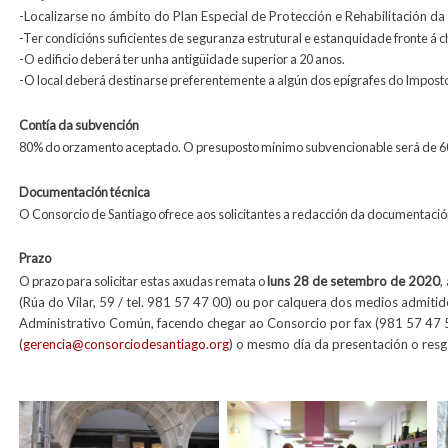
-
Localizarse no ámbito do Plan Especial de Protección e Rehabilitación da 
-Ter condicións suficientes de seguranza estrutural e estanquidade fronte á c
-O edificio deberá ter unha antigüidade superior a 20 anos.
-O local deberá destinarse preferentemente a algún dos epígrafes do Impos
Contía da subvención
80% do orzamento aceptado. O presuposto mínimo subvencionable será de 
Documentación técnica
O Consorcio de Santiago ofrece aos solicitantes a redacción da documentació
Prazo
O prazo para solicitar estas axudas remata o
luns 28 de setembro de 2020
,
(Rúa do Vilar, 59 / tel. 981 57 47 00) ou por calquera dos medios admit
Administrativo Común, facendo chegar ao Consorcio por fax (981 57 47 5
(
gerencia@consorciodesantiago.org
) o mesmo día da presentación o resg