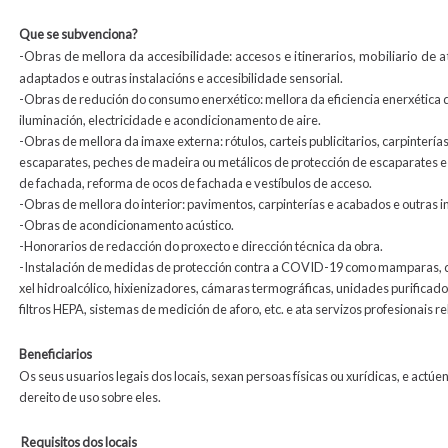
Que se subvenciona?
-
Obras de mellora da accesibilidade: accesos e itinerarios, mobiliario de 
adaptados e outras instalacións e accesibilidade sensorial.
-Obras de redución do consumo enerxético: mellora da eficiencia enerxética d
iluminación, electricidade e acondicionamento de aire.
-Obras de mellora da imaxe externa: rótulos, carteis publicitarios, carpintería
escaparates, peches de madeira ou metálicos de protección de escaparates e
de fachada, reforma de ocos de fachada e vestíbulos de acceso.
-Obras de mellora do interior: pavimentos, carpinterías e acabados e outras i
-Obras de acondicionamento acústico.
-Honorarios de redacción do proxecto e dirección técnica da obra.
-Instalación de medidas de protección contra a COVID-19 como mamparas, d
xel hidroalcólico, hixienizadores, cámaras termográficas, unidades purificad
filtros HEPA, sistemas de medición de aforo, etc. e ata servizos profesionais r
Beneficiarios
Os seus usuarios legais dos locais, sexan persoas físicas ou xurídicas, e actú
dereito de uso sobre eles.
Requisitos dos locais