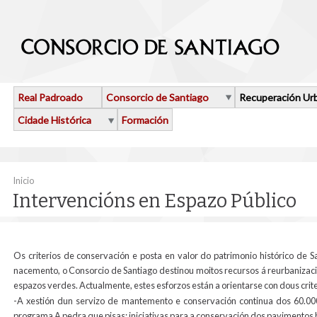
Ir o contido principal
Real Padroado
Consorcio de Santiago
Recuperación Ur
Cidade Histórica
Formación
Vostede está aquí
Inicio
Intervencións en Espazo Público
Os criterios de conservación e posta en valor do patrimonio histórico de
nacemento, o Consorcio de Santiago destinou moitos recursos á reurbanizaci
espazos verdes. Actualmente, estes esforzos están a orientarse con dous crite
-A xestión dun servizo de mantemento e conservación continua dos 60.00
programa A pedra que pisas: iniciativas para a conservación dos pavimentos 