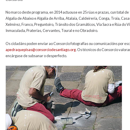
No marco deste programa, en 2014 actuouse en 25 rúas e prazas, cun total de 
Algalia de Abaixo e Algalia de Arriba, Atalaia, Caldeirería, Conga, Troia, Cas
Xelmírez, Franco, Preguntoiro, Tránsito dos Gramáticos, Vía Sacra e Rúa do Vil
Inmaculada, Praterías, Cervantes, Toural e no Obradoiro.
Os cidadáns poden enviar ao Consorcio fotografías ou comunicacións por esc
apedraquepisas@consorciodesantiago.org
. Os técnicos do Consorcio valor
encárgase de subsanar o desperfecto.
lousados14.jpg