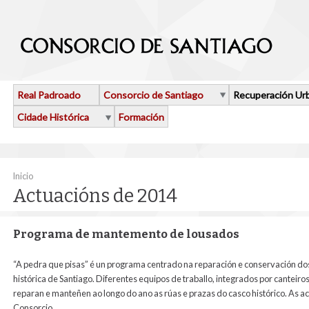
Ir o contido principal
Real Padroado
Consorcio de Santiago
Recuperación Ur
Cidade Histórica
Formación
Vostede está aquí
Inicio
Actuacións de 2014
Programa de mantemento de lousados
“A pedra que pisas” é un programa centrado na reparación e conservación do
histórica de Santiago. Diferentes equipos de traballo, integrados por canteir
reparan e manteñen ao longo do ano as rúas e prazas do casco histórico. As ac
Consorcio.