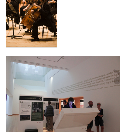
museo7_para_web.jpg