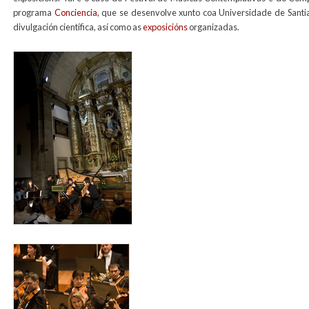
programa
Conciencia
, que se desenvolve xunto coa Universidade de Sant
divulgación científica, así como as
exposicións
organizadas.
fmc2006_para_web.jpg
rfg_para_web_1.jpg