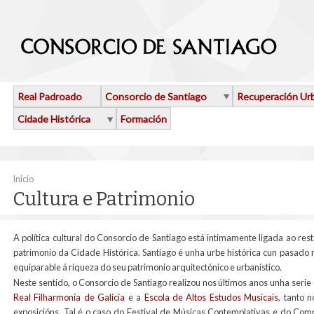
Ir o contido principal
Real Padroado
Consorcio de Santiago
Recuperación Ur
Cidade Histórica
Formación
Vostede está aquí
Inicio
Cultura e Patrimonio
A política cultural do Consorcio de Santiago está intimamente ligada ao rest
patrimonio da Cidade Histórica. Santiago é unha urbe histórica cun pasado mo
equiparable á riqueza do seu patrimonio arquitectónico e urbanístico.
Neste sentido, o Consorcio de Santiago realizou nos últimos anos unha serie
Real Filharmonía de Galicia
e a
Escola de Altos Estudos Musicais
, tanto 
exposicións. Tal é o caso do Festival de Músicas Contemplativas e do Comp