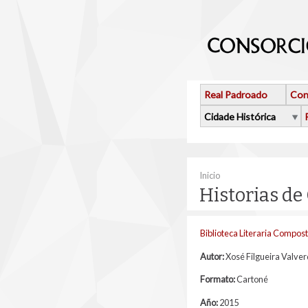
Ir o contido principal
Real Padroado
Con
Cidade Histórica
Vostede está aquí
Inicio
Historias de
Biblioteca Literaria Compos
Autor:
Xosé Filgueira Valve
Formato:
Cartoné
Año:
2015