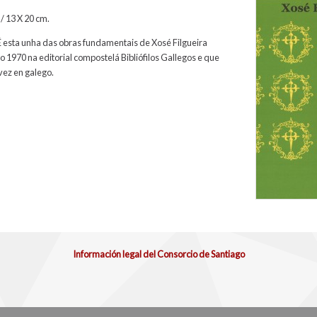
/ 13 X 20 cm.
É esta unha das obras fundamentais de Xosé Filgueira
no 1970 na editorial compostelá Bibliófilos Gallegos e que
vez en galego.
Información legal del Consorcio de Santiago