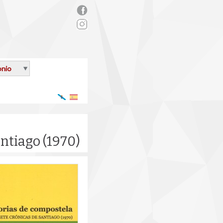
rs_facebook.png
onio
Galego
Español
ntiago (1970)