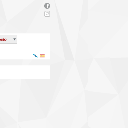
rs_facebook.png
onio
Galego
Español