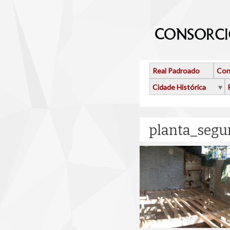
Ir o contido principal
Real Padroado
Con
Cidade Histórica
planta_segu