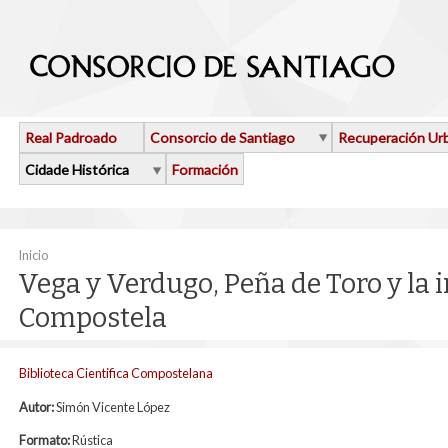
Ir o contido principal
Real Padroado
Consorcio de Santiago
Recuperación Ur
Cidade Histórica
Formación
Vostede está aquí
Inicio
Vega y Verdugo, Peña de Toro y la 
Compostela
Biblioteca Cientifica Compostelana
Autor:
Simón Vicente López
Formato:
Rústica