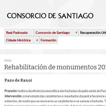
Ir o contido principal
Real Padroado
Consorcio de Santiago
Recuperación Ur
Cidade Histórica
Formación
Vostede está aquí
Inicio
Rehabilitación de monumentos 20
Pazo de Raxoi
Proyecto
: mellora da eficiencia enerxética das fachadas do patio oeste do Pa
Intervención
:
o mal estado das carpinterías e rexuntados da pedra favorecía 
estancias, de modo que se renovaron as carpinterías e se saneou a fachada. 