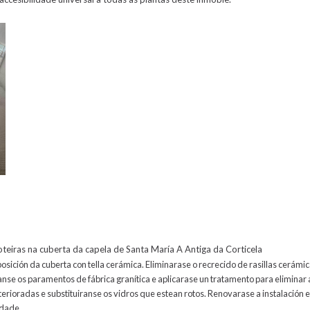
oteiras na cuberta da capela de Santa María A Antiga da Corticela
osición da cuberta con tella cerámica. Eliminarase o recrecido de rasillas cerámi
anse os paramentos de fábrica granítica e aplicarase un tratamento para elimina
terioradas e substituiranse os vidros que estean rotos. Renovarase a instalación e
idade.