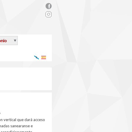
rs_facebook.png
onio
Galego
Español
o
n vertical que dará acceso
achadas sanearanse e
e acondicionamento