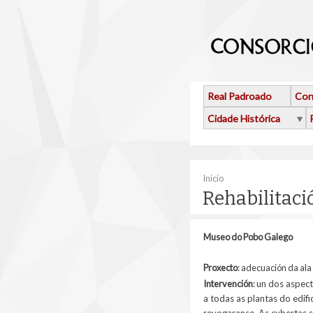
Ir o contido principal
Real Padroado
Con
Cidade Histórica
Vostede está aquí
Inicio
Rehabilitac
Museo do Pobo Galego
Proxecto
:
adecuación da ala
Intervención
:
un dos aspect
a todas as plantas do edif
revogaranse. As cubertas 