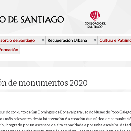
sorcio de Santiago
Recuperación Urbana
Cultura e Patrim
Formación
ión de monumentos 2020
 sur do conxunto de San Domingos de Bonaval para uso do Museo do Pobo Galeg
os máis relevantes desta intervención é a creación dun núcleo de comunicació
icio, integrado por un ascensor de alta capacidade e por unha escaleira. As f
someteranse a unha reestruturación completa. Incorporaranse instalacións d