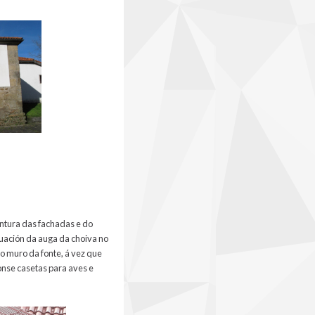
intura das fachadas e do
cuación da auga da choiva no
o muro da fonte, á vez que
ronse casetas para aves e