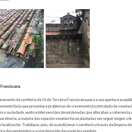
 Franciscana
ionamento do cemiterio da Orde Terceira Franciscana para a súa apertura ao públ
ntemento facía que presentara problemas de crecemento incontrolado de vexetació
is e suciedade, xunto a intervencións desordenadas que alteraban a coherencia c
 xardinería, a maioría das especies vexetais foron plantadas sen seguir ningún crit
úa localización. Tratábase, pois, de acondicionar o cemiterio a través da limpeza 
ora dos pavimentos e a reordenación das especies vexetais.