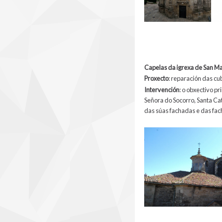
Capelas da igrexa de San Ma
Proxecto
: reparación das cu
Intervención
: o obxectivo p
Señora do Socorro, Santa Cat
das súas fachadas e das fac