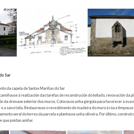
do Sar
to da capela de Santas Mariñas do Sar
ncamiñouse á realización das tarefas de reconstrución do tellado, renovación da p
ción da drenaxe exterior dos muros. Colocouse unha gárgola para favorecer a eva
 e a sancristía. Restaurouse o revestimento de madeira do muro á rúa e limpouse 
amento xeral do terreo da parcela e plantouse unha oliveira. Por último, construí
de que poidan aniñar.