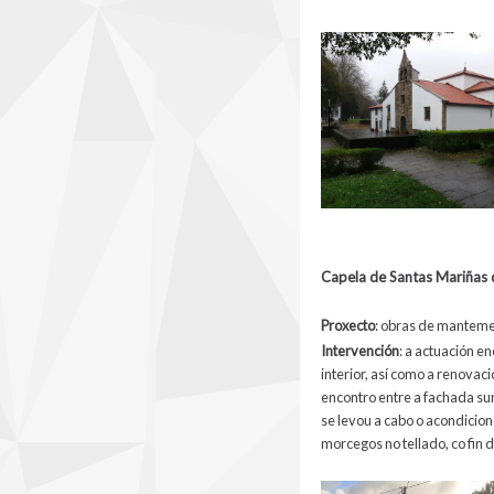
Capela de Santas Mariñas 
Proxecto
:
obras de mantemen
Intervención
: a actuación e
interior, así como a renova
encontro entre a fachada sur
se levou a cabo o acondicion
morcegos no tellado, co fin 