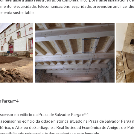
amento, electricidade, telecomunicacións, seguridade, prevención antiincendi
nerxía sustentable.
r Parga nº 4
scensor no edificio da Praza de Salvador Parga nº 4
n
ascensor no edificio da cidade histórica situado na Praza de Salvador Parga n
órico, o Ateneo de Santiago e a Real Sociedad Económica de Amigos del País.
 accesibilidade universal a todas as plantas deste inmoble.