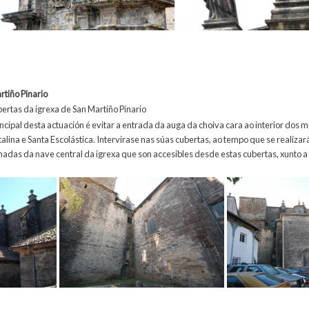
rtiño Pinario
bertas da igrexa de San Martiño Pinario
rincipal desta actuación é evitar a entrada da auga da choiva cara ao interior dos
alina e Santa Escolástica. Intervirase nas súas cubertas, ao tempo que se realiza
hadas da nave central da igrexa que son accesibles desde estas cubertas, xunto 