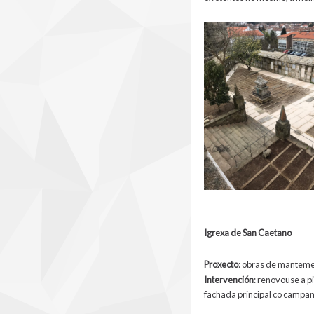
Igrexa de San Caetano
Proxecto
:
obras de
mantemen
Intervención
:
renovouse a pi
fachada principal co campana