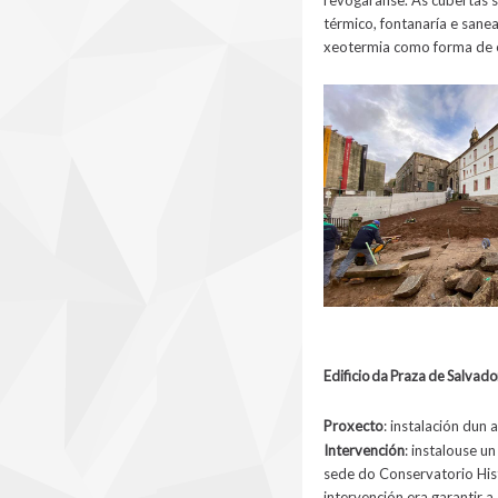
térmico, fontanaría e sane
xeotermia como forma de e
Edificio da Praza de Salvado
Proxecto
:
instalación dun
a
Intervención
: instalouse u
sede do Conservatorio Hist
intervención era garantir a