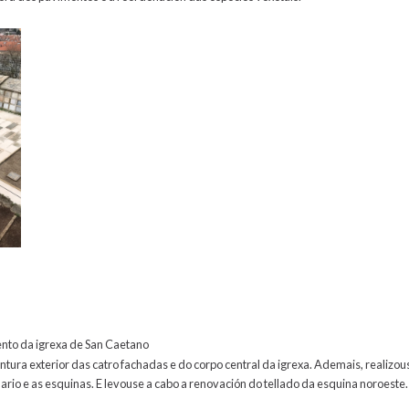
to da igrexa de San Caetano
ntura exterior das catro fachadas e do corpo central da igrexa. Ademais, realizo
rio e as esquinas. E levouse a cabo a renovación do tellado da esquina noroeste.