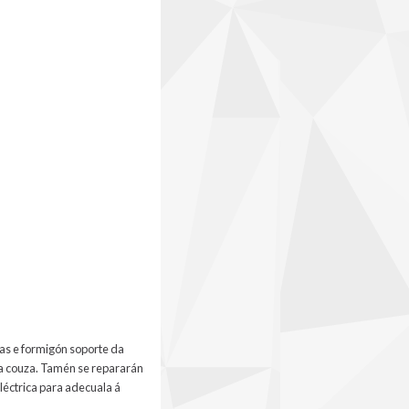
cas e formigón soporte da
r a couza. Tamén se repararán
léctrica para adecuala á