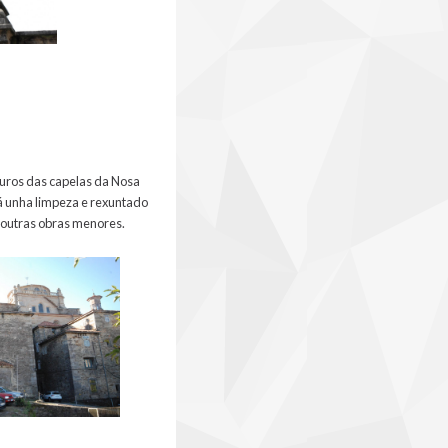
 muros das capelas da Nosa
rá unha limpeza e rexuntado
a outras obras menores.