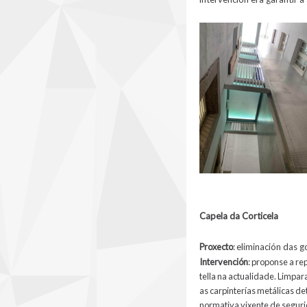
Capela da Corticela
Proxecto
:
eliminación das g
Intervención
:
p
roponse a rep
tella na actualidade. Limpar
as carpinterías metálicas de
normativa vixente de segur