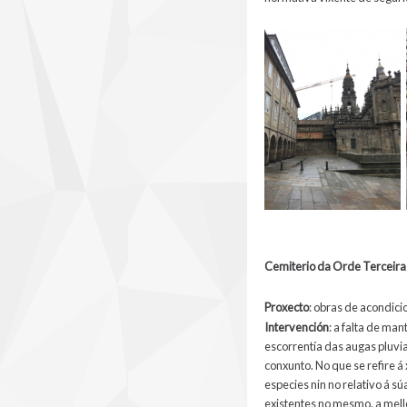
Cemiterio da Orde Terceira
Prox
ecto
: obras de acondic
Intervención
: a falta de ma
escorrentía das augas pluvia
conxunto. No que se refire á
especies nin no relativo á s
existentes no mesmo, a mell