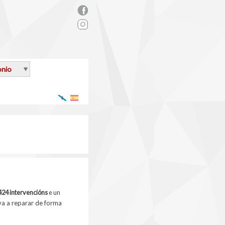
rs_facebook.png
onio
Galego
Español
424 intervencións
e
un
va a reparar de forma