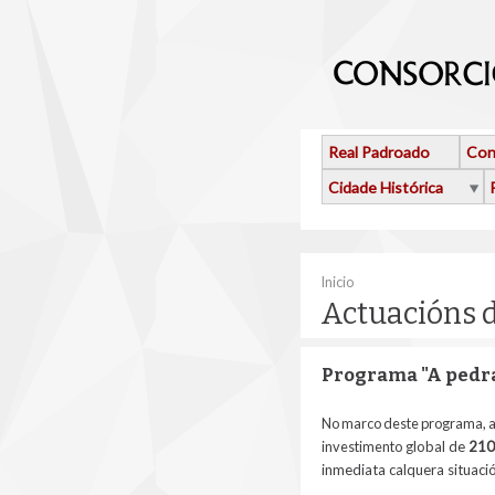
Ir o contido principal
Real Padroado
Con
Cidade Histórica
Vostede está aquí
Inicio
Actuacións 
Programa "A pedra
No marco deste programa, a
investimento
global de
210
inmediata calquera situaci