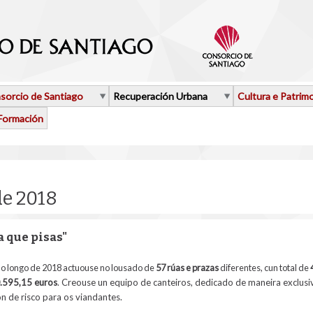
sorcio de Santiago
Recuperación Urbana
Cultura e Patrim
Formación
de 2018
 que pisas"
o longo de 2018 actuouse no lousado de
57 rúas e prazas
diferentes, cun total de
.595,15 euros
. Creouse un
equipo de canteiros, dedicado de maneira exclusi
ón de risco para os viandantes.