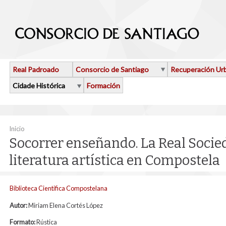
Ir o contido principal
Real Padroado
Consorcio de Santiago
Recuperación Ur
Cidade Histórica
Formación
Vostede está aquí
Inicio
Socorrer enseñando. La Real Socie
literatura artística en Compostela
Biblioteca Cientifica Compostelana
Autor:
Miriam Elena Cortés López
Formato:
Rústica