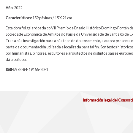
Año:
2022
Características:
159 páxinas / 15 X 21 cm.
Esta obra foi galardoada co VII Premio de Ensaio Histórico Domingo Fontán d
Sociedade Económica de Amigos do País e da Universidade de Santiago de C
Tras a súa investigación para a súa tese de doutoramento, a autora presenta n
parte da documentación utilizada e localizada para tal fin. Son textos histórico
por humanistas, pintores, escultores e arquitectos de distintos países europeo
dá a coñecer.
ISBN:
978-84-19155-80-1
Información legal del Consorc