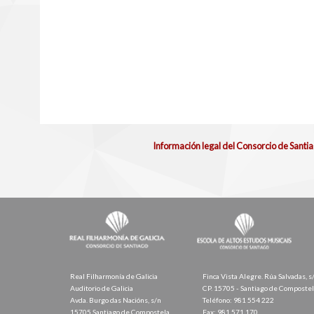
Información legal del Consorcio de Santi
Real Filharmonía de Galicia
Finca Vista Alegre. Rúa Salvadas, s
Auditorio de Galicia
CP. 15705 - Santiago de Composte
Avda. Burgo das Nacións, s/n
Teléfono: 981 554 222
15705 Santiago de Compostela
Fax: 981 571 170