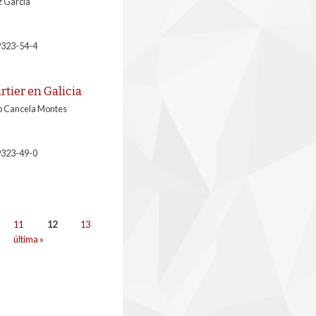
z García
9323-54-4
rtier en Galicia
to Cancela Montes
9323-49-0
11
12
13
última »