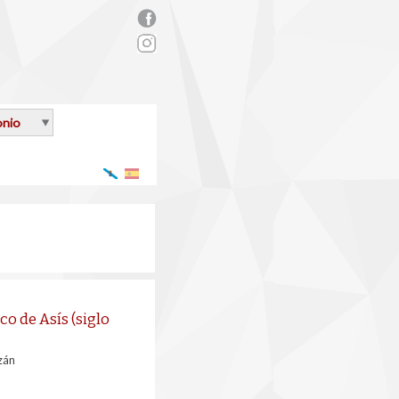
rs_facebook.png
onio
Galego
Español
co de Asís (siglo
zán