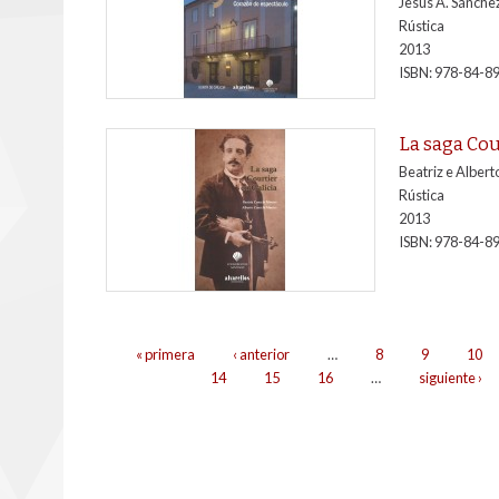
Jesús A. Sánche
Rústica
2013
ISBN: 978-84-8
La saga Cou
Beatriz e Alber
Rústica
2013
ISBN: 978-84-8
Páxinas
« primera
‹ anterior
…
8
9
10
14
15
16
…
siguiente ›