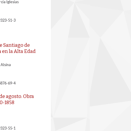
cía Iglesias
9323-51-3
e Santiago de
en la Alta Edad
 Alsina
5876-69-4
de agosto. Obra
50-1858
9323-55-1