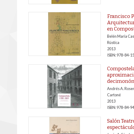
Francisco P
Arquitectur
en Compost
Belén María Ca
Rústica
2013
ISBN: 978-84-1
Compostela
aproximació
decimonón
Andrés A. Rose
Cartoné
2013
ISBN: 978-84-9
Salón Teatr
espectácul