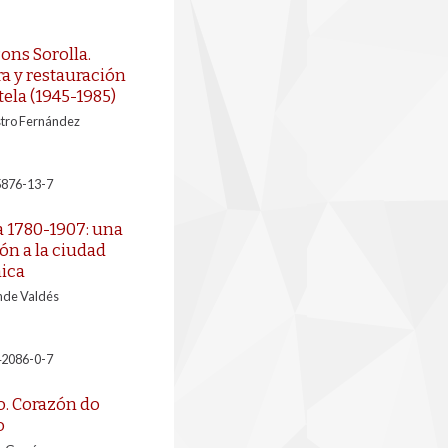
ons Sorolla.
a y restauración
ela (1945-1985)
stro Fernández
5876-13-7
 1780-1907: una
n a la ciudad
ica
nde Valdés
42086-0-7
o. Corazón do
o