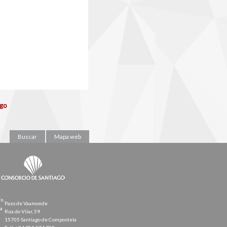
ago
Buscar
Mapa web
/n.
Pazo de Vaamonde
la
Rúa do Vilar, 59
15705 Santiago de Compostela