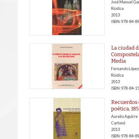
José Manuel Gar
Rústica
2013
ISBN: 978-84-8
La ciudad d
Compostela 
Media
Fernando López
Rústica
2013
ISBN: 978-84-1
Recuerdos 
poética, 18
Aurelio Aguirre
Cartoné
2013
ISBN: 978-84-8