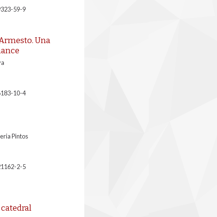
9323-59-9
 Armesto. Una
mance
va
6183-10-4
ria Pintos
21162-2-5
 catedral