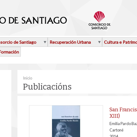
sorcio de Santiago
Recuperación Urbana
Cultura e Patrim
Formación
Vostede está aquí
Inicio
Publicacións
San Francis
XIII)
Emilia Pardo Ba
Cartoné
2014