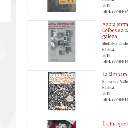
2018
ISBN: 978-84-9
Agora entr
Ceibes e a 
galega
Sheila Fernánd
Rústica
2018
ISBN: 978-84-1
La lámpara
Ramón del Valle
Rústica
2018
ISBN: 978-84-1
É a lúa que