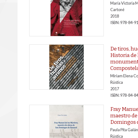
María Victoria 
Cartoné
2018
ISBN: 978-84-9
De tiros, hu
Historia de 
monumental
Compostel
Miriam Elena Co
Rústica
2017
ISBN: 978-84-8
Fray Manuel
maestro de 
Domingos 
Paula Pita Galán
Rústica