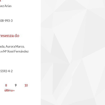
uez Arias
408-993-3
presenza do
sada, Aurora Marco,
 e Mª Xosé Fernández
45592-4-2
8
9
10
última »