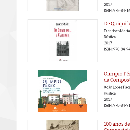
2017
ISBN: 978-84-1
De Quiqui b
Francisco Macía
Rústica
2017
ISBN: 978-84-9
Olimpio Pér
da Compos
Xoán López Faca
Rústica
2017
ISBN: 978-84-9
100 anos de
Compostel