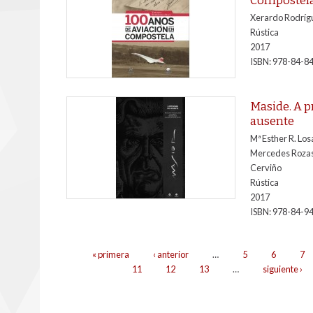
Xerardo Rodríg
Rústica
2017
ISBN: 978-84-8
Maside. A 
ausente
Mª Esther R. Lo
Mercedes Rozas
Cerviño
Rústica
2017
ISBN: 978-84-9
Páxinas
« primera
‹ anterior
…
5
6
7
11
12
13
…
siguiente ›