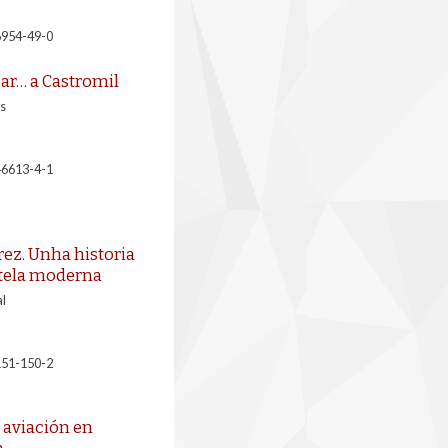
6954-49-0
ar… a Castromil
s
46613-4-1
ez. Unha historia
tela moderna
l
151-150-2
 aviación en
a