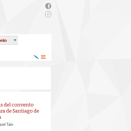
rs_facebook.png
onio
Galego
Español
s del convento
ara de Santiago de
a
uel Taín