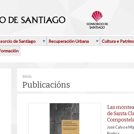
sorcio de Santiago
Recuperación Urbana
Cultura e Patrim
Formación
Vostede está aquí
Inicio
Publicacións
Las montea
de Santa Cl
Compostel
José Calvo e Mig
Rústica