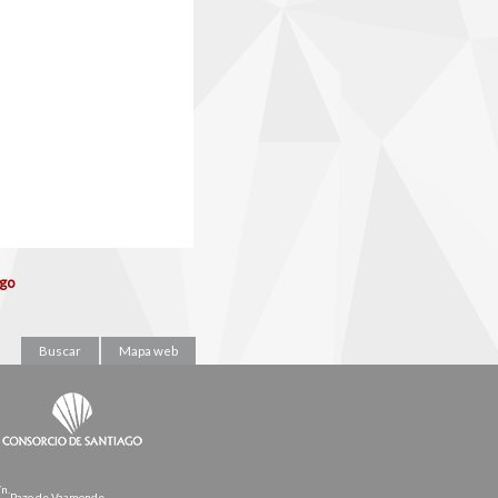
ago
Buscar
Mapa web
/n.
Pazo de Vaamonde