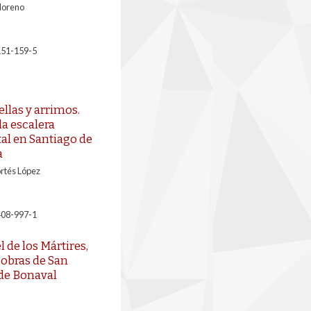
Moreno
151-159-5
ellas y arrimos.
la escalera
 en Santiago de
a
rtés López
408-997-1
 de los Mártires,
obras de San
de Bonaval