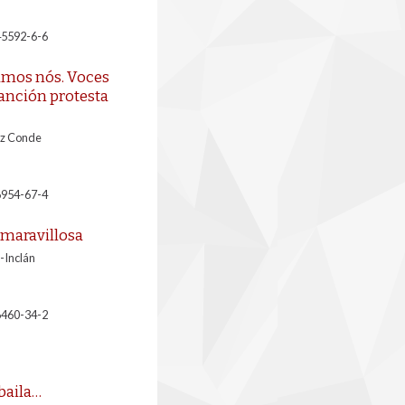
45592-6-6
amos nós. Voces
canción protesta
ez Conde
6954-67-4
 maravillosa
-Inclán
6460-34-2
 baila…