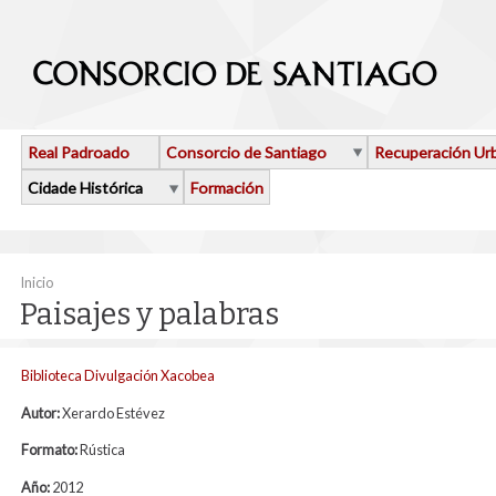
Ir o contido principal
Real Padroado
Consorcio de Santiago
Recuperación Ur
Cidade Histórica
Formación
Vostede está aquí
Inicio
Paisajes y palabras
Biblioteca Divulgación Xacobea
Autor:
Xerardo Estévez
Formato:
Rústica
Año:
2012