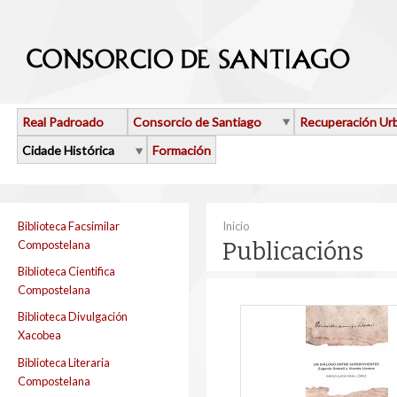
Ir o contido principal
Real Padroado
Consorcio de Santiago
Recuperación Ur
Cidade Histórica
Formación
Vostede está aquí
Biblioteca Facsimilar
Inicio
Compostelana
Publicacións
Biblioteca Cientifica
Compostelana
Biblioteca Divulgación
Xacobea
Biblioteca Literaria
Compostelana