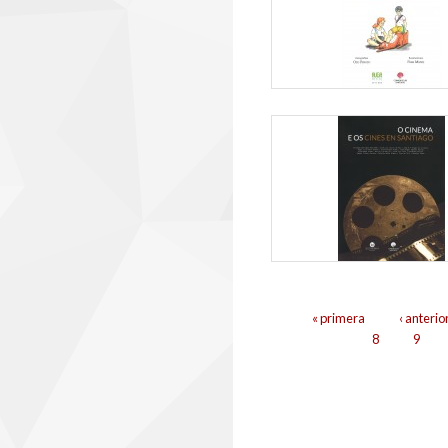
Páxinas
« primera
‹ anterio
8
9