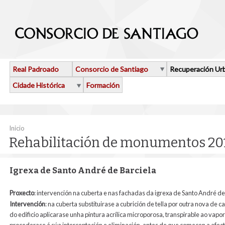
Ir o contido principal
Real Padroado
Consorcio de Santiago
Recuperación Ur
Cidade Histórica
Formación
Vostede está aquí
Inicio
Rehabilitación de monumentos 20
Igrexa de Santo André de Barciela
Proxecto
: intervención na cuberta e nas fachadas da igrexa de Santo André de
Intervención
: na cuberta substituirase a cubrición de tella por outra nova de 
do edificio aplicarase unha pintura acrílica microporosa, transpirable ao vapor