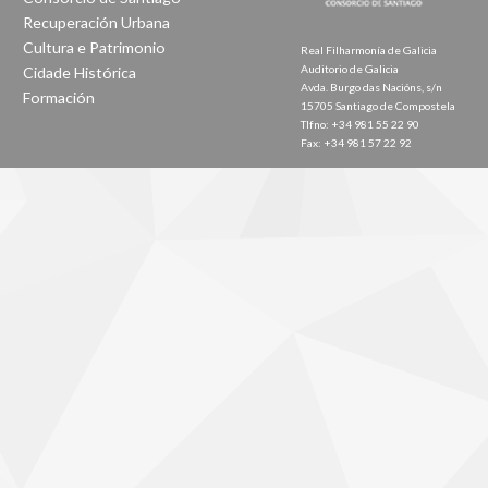
Recuperación Urbana
Cultura e Patrimonio
Real Filharmonía de Galicia
Auditorio de Galicia
Cidade Histórica
Avda. Burgo das Nacións, s/n
Formación
15705 Santiago de Compostela
Tlfno: +34 981 55 22 90
Fax: +34 981 57 22 92