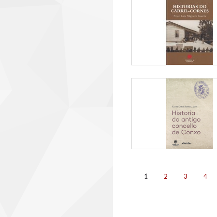
Páxinas
1
2
3
4