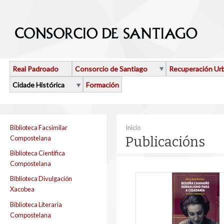
Ir o contido principal
Real Padroado
Consorcio de Santiago
Recuperación Ur
Cidade Histórica
Formación
Vostede está aquí
Biblioteca Facsimilar
Inicio
Compostelana
Publicacións
Biblioteca Cientifica
Compostelana
Biblioteca Divulgación
Xacobea
Biblioteca Literaria
Compostelana