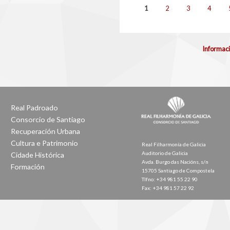
Páxinas
1
2
3
4
Informaci
Real Padroado
Consorcio de Santiago
Recuperación Urbana
Cultura e Patrimonio
Real Filharmonía de Galicia
Auditorio de Galicia
Cidade Histórica
Avda. Burgo das Nacións, s/n
Formación
15705 Santiago de Compostela
Tlfno: +34 981 55 22 90
Fax: +34 981 57 22 92