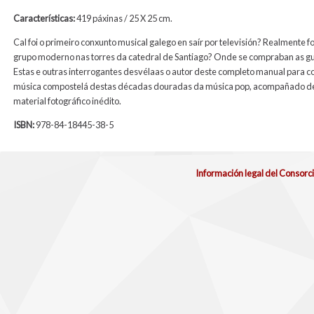
Características:
419 páxinas / 25 X 25 cm.
Cal foi o primeiro conxunto musical galego en saír por televisión? Realmente 
grupo moderno nas torres da catedral de Santiago? Onde se compraban as gu
Estas e outras interrogantes desvélaas o autor deste completo manual para c
música compostelá destas décadas douradas da música pop, acompañado 
material fotográfico inédito.
ISBN:
978-84-18445-38-5
Información legal del Consorc