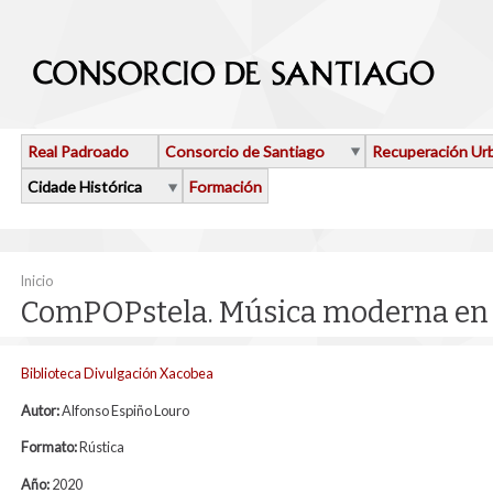
Ir o contido principal
Real Padroado
Consorcio de Santiago
Recuperación Ur
Cidade Histórica
Formación
Vostede está aquí
Inicio
ComPOPstela. Música moderna en 
Biblioteca Divulgación Xacobea
Autor:
Alfonso Espiño Louro
Formato:
Rústica
Año:
2020