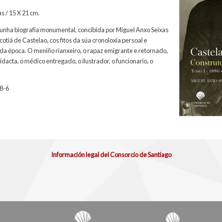
s / 15 X 21 cm.
unha biografía monumental, concibida por Miguel Anxo Seixas
otiá de Castelao, cos fitos da súa cronoloxía persoal e
 da época. O meniño rianxeiro, o rapaz emigrante e retornado,
idacta, o médico entregado, o ilustrador, o funcionario, o
8-6
Información legal del Consorcio de Santiago