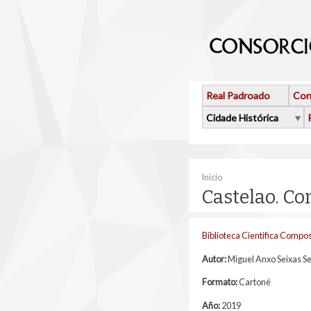
Ir o contido principal
Real Padroado
Con
Cidade Histórica
Vostede está aquí
Inicio
Castelao. Co
Biblioteca Cientifica Compo
Autor:
Miguel Anxo Seixas S
Formato:
Cartoné
Año:
2019