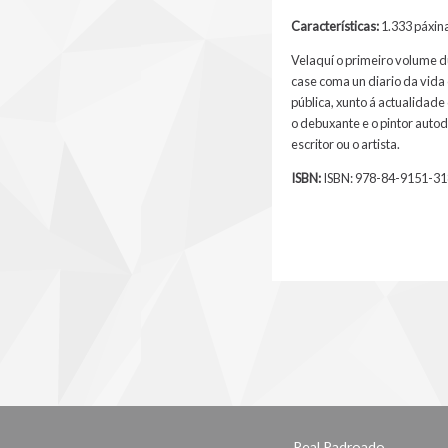
Características:
1.333 páxina
Velaquí o primeiro volume d
case coma un diario da vida c
pública, xunto á actualidade
o debuxante e o pintor autod
escritor ou o artista.
ISBN:
ISBN: 978-84-9151-31
Real Padroado