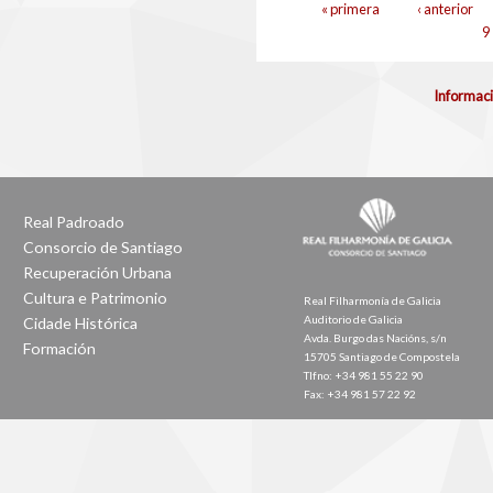
Páxinas
« primera
‹ anterior
9
Informaci
Real Padroado
Consorcio de Santiago
Recuperación Urbana
Cultura e Patrimonio
Real Filharmonía de Galicia
Auditorio de Galicia
Cidade Histórica
Avda. Burgo das Nacións, s/n
Formación
15705 Santiago de Compostela
Tlfno: +34 981 55 22 90
Fax: +34 981 57 22 92