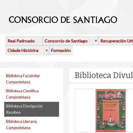
Ir o contido principal
Real Padroado
Consorcio de Santiago
Recuperación Ur
Cidade Histórica
Formación
Biblioteca Divu
Biblioteca Facsimilar
Compostelana
Biblioteca Cientifica
Compostelana
Biblioteca Divulgación
Xacobea
Biblioteca Literaria
Compostelana