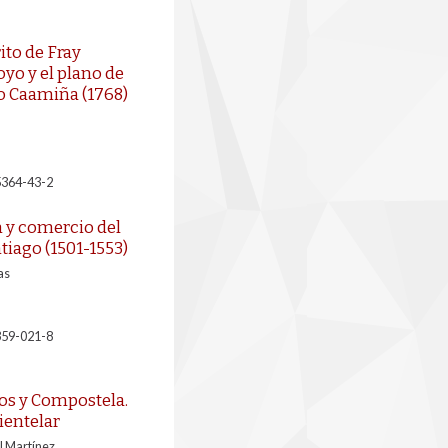
to de Fray
yo y el plano de
o Caamiña (1768)
5364-43-2
 y comercio del
ntiago (1501-1553)
as
359-021-8
os y Compostela.
ientelar
l Martínez