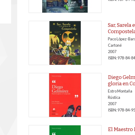
Sar, Sarela
Compostel
Paco López-Bar
Cartoné
2007
ISBN: 978-84-8
Diego Gelm
gloria en 
Estro Montaña
Rústica
2007
ISBN: 978-84-9
El Maestro