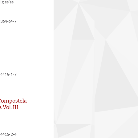
Iglesias
5364-64-7
34415-1-7
Compostela
 Vol. III
34415-2-4