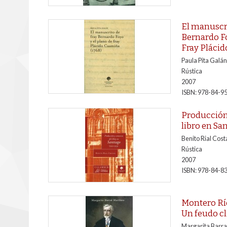
El manuscri
Bernardo Fo
Fray Plácid
Paula Pita Galán
Rústica
2007
ISBN: 978-84-9
Producción
libro en Sa
Benito Rial Cost
Rústica
2007
ISBN: 978-84-8
Montero Rí
Un feudo cl
Margarita Barra