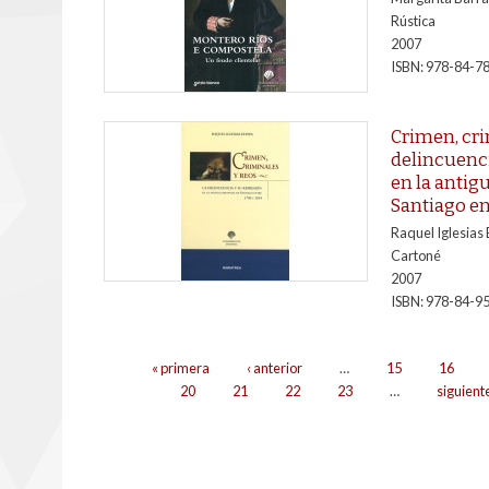
Rústica
2007
ISBN: 978-84-7
Crimen, cri
delincuenci
en la antig
Santiago en
Raquel Iglesias
Cartoné
2007
ISBN: 978-84-9
Páxinas
« primera
‹ anterior
…
15
16
20
21
22
23
…
siguiente