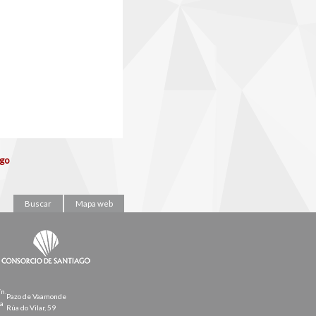
ago
Buscar
Mapa web
/n.
Pazo de Vaamonde
la
Rúa do Vilar, 59