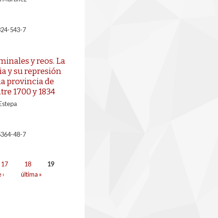
824-543-7
minales y reos. La
a y su represión
ua provincia de
tre 1700 y 1834
 Estepa
5364-48-7
17
18
19
 ›
última »