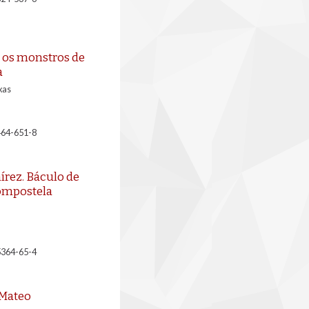
 e os monstros de
a
xas
464-651-8
írez. Báculo de
Compostela
5364-65-4
 Mateo