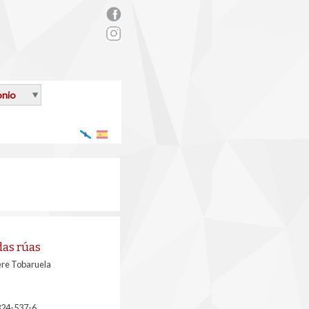
rs_facebook.png
onio
Galego
Español
das rúas
ere Tobaruela
824-537-6