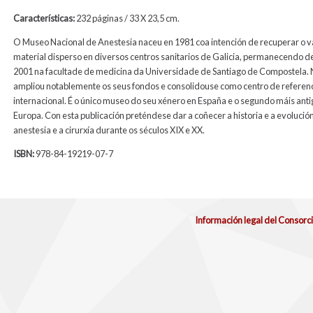
Características:
232 páginas / 33 X 23,5 cm.
O Museo Nacional de Anestesia naceu en 1981 coa intención de recuperar o v
material disperso en diversos centros sanitarios de Galicia, permanecendo d
2001 na facultade de medicina da Universidade de Santiago de Compostela.
ampliou notablemente os seus fondos e consolidouse como centro de referen
internacional. É o único museo do seu xénero en España e o segundo máis anti
Europa. Con esta publicación preténdese dar a coñecer a historia e a evolució
anestesia e a cirurxía durante os séculos XIX e XX.
ISBN:
978-84-19219-07-7
Información legal del Consorc