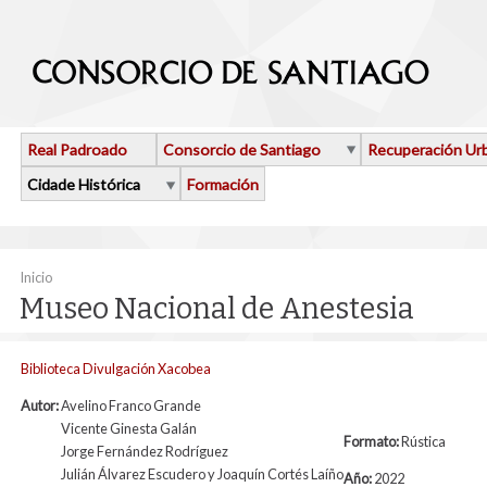
Ir o contido principal
Real Padroado
Consorcio de Santiago
Recuperación Ur
Cidade Histórica
Formación
Vostede está aquí
Inicio
Museo Nacional de Anestesia
Biblioteca Divulgación Xacobea
Autor:
Avelino Franco Grande
Vicente Ginesta Galán
Formato:
Rústica
Jorge Fernández Rodríguez
Julián Álvarez Escudero y Joaquín Cortés Laíño
Año:
2022