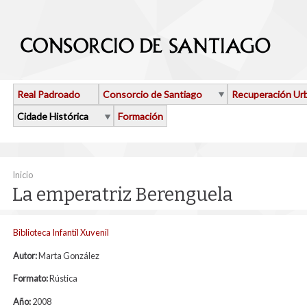
Ir o contido principal
Real Padroado
Consorcio de Santiago
Recuperación Ur
Cidade Histórica
Formación
Vostede está aquí
Inicio
La emperatriz Berenguela
Biblioteca Infantil Xuvenil
Autor:
Marta González
Formato:
Rústica
Año:
2008