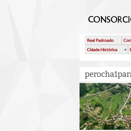
Ir o contido principal
Real Padroado
Con
Cidade Histórica
perocha1par