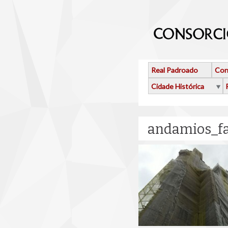
Ir o contido principal
Real Padroado
Con
Cidade Histórica
andamios_fa