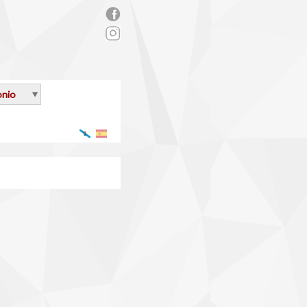
rs_facebook.png
onio
Galego
Español