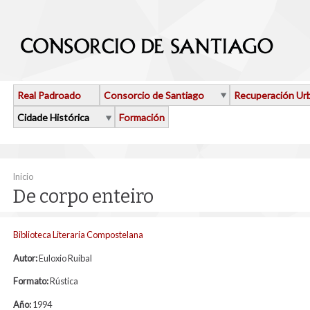
Ir o contido principal
Real Padroado
Consorcio de Santiago
Recuperación Ur
Cidade Histórica
Formación
Vostede está aquí
Inicio
De corpo enteiro
Biblioteca Literaria Compostelana
Autor:
Euloxio Ruibal
Formato:
Rústica
Año:
1994