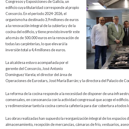
Congresos y Exposiciones de Galicia, un
edificio cuya titularidad corresponde al propio
Consorcio. En el periodo 2024-2026, el
organismo ha destinado 3,9 millones de euros
a la renovación integral de la cubierta y de la
cocina del edificio, y tiene previsto invertir este
año más de 500.000 euros en la renovación de
todas las carpinterías, lo que elevará la
inversión total a 4,4 millones de euros.
La alcaldesa estuvo acompañada por el
gerente del Consorcio, José Antonio
Domínguez Varela; el director del área de
Operaciones de Eurostars, José María Barrán; y la directora del Palacio de C
La reforma de la cocina responde a la necesidad de disponer de una infraes
comensales, en consonancia con la actividad congresual que acoge el edificio
y redimensionar tanto la cocina como la cafetería para dar cobertura a todos l
Las obras realizadas han supuesto la reorganización integral de los espacios 
almacenamiento, recepción de mercancías, cámaras de frío, vestuarios, aseos