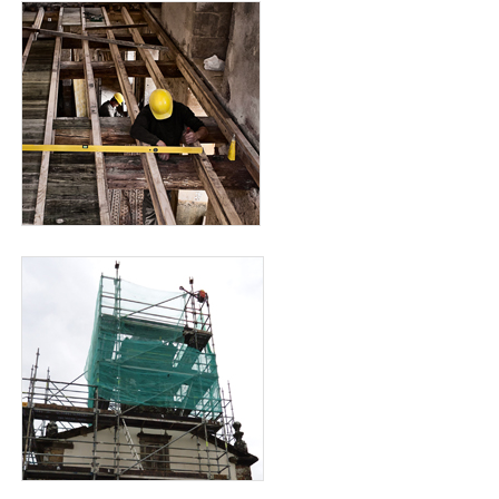
cuadrado_cabildo.jpg
cuadrado_obra_larano.jpg