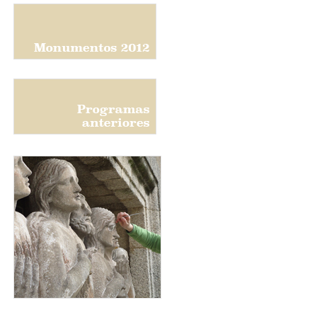
baner-monumentos_programas-2012.png
baner-monumentos_programas-anteriores.png
animas_exterior_cuadrado_para_web.jpg