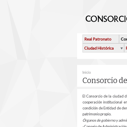
Pasar al contenido principal
Real Patronato
Con
Ciudad Histórica
Se encuentra usted 
Inicio
Consorcio de
El Consorcio de la ciudad d
cooperación institucional 
condición de Entidad de dere
patrimonio propio.
Órganos de gobierno y admin
-Consejo de Administración