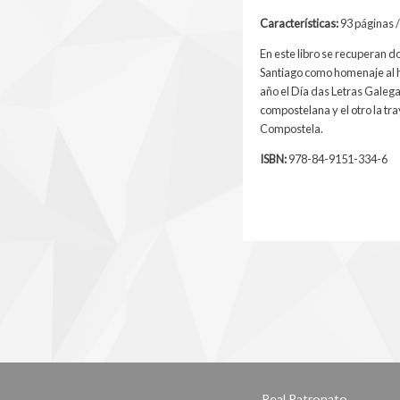
Características:
93 páginas /
En este libro se recuperan d
Santiago como homenaje al hi
año el Día das Letras Galegas
compostelana y el otro la tr
Compostela.
ISBN:
978-84-9151-334-6
Real Patronato