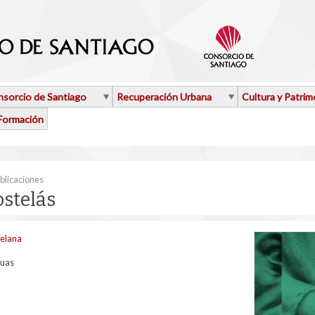
sorcio de Santiago
Recuperación Urbana
Cultura y Patrim
Formación
aquí
blicaciones
stelás
telana
guas