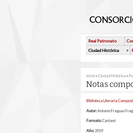
Pasar al contenido principal
Real Patronato
Con
Ciudad Histórica
Se encuentra usted 
Inicio
»
Ciudad Histórica
»
Pu
Notas compo
Biblioteca Literaria Compos
Autor:
Antonio Fraguas Fra
Formato:
Cartoné
Año:
2019