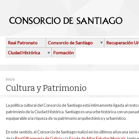
Pasar al contenido principal
Real Patronato
Consorcio de Santiago
Recuperación U
Ciudad Histórica
Formación
Se encuentra usted aquí
Inicio
Cultura y Patrimonio
La política cultural del Consorcio de Santiago está íntimamente ligada al resto 
patrimonio de la Ciudad Histórica. Santiago es una urbe histórica con un pasad
equiparable a la riqueza de su patrimonio arquitectónico y urbanístico.
En este sentido, el Consorcio de Santiago realizó en los últimos años una seri
de la
Real Filharmonía de Galicia
y la
Escola de Altos Estudos Musicais
, tanto 