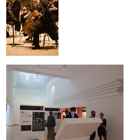
museo7_para_web.jpg