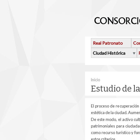
Pasar al contenido principal
Real Patronato
Con
Ciudad Histórica
Se encuentra usted 
Inicio
Estudio de l
El proceso de recuperación
estética de la ciudad. Aume
De este modo, el activo cu
patrimoniales para ciudada
como recurso turístico y fo
estos criterios.