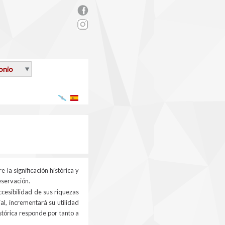
rs_facebook.png
onio
Galego
Español
a significación histórica y
eservación.
cesibilidad de sus riquezas
l, incrementará su utilidad
stórica responde por tanto a