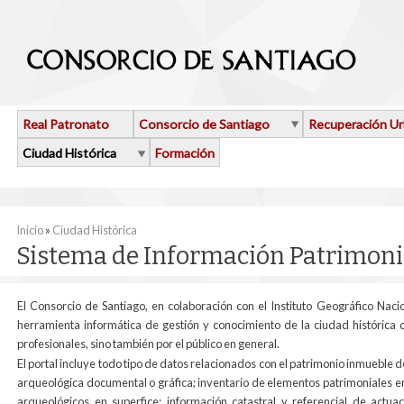
Pasar al contenido principal
Real Patronato
Consorcio de Santiago
Recuperación U
Ciudad Histórica
Formación
Se encuentra usted aquí
Inicio
»
Ciudad Histórica
Sistema de Información Patrimoni
El Consorcio de Santiago, en colaboración con el Instituto Geográfico Naci
herramienta informática de gestión y conocimiento de la ciudad histórica 
profesionales, sino también por el público en general.
El portal incluye todo tipo de datos relacionados con el patrimonio inmueble 
arqueológica documental o gráfica; inventario de elementos patrimoniales e
arqueológicos en superfice; información catastral y referencial de actuac