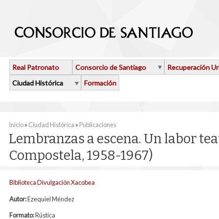
Pasar al contenido principal
Real Patronato
Consorcio de Santiago
Recuperación U
Ciudad Histórica
Formación
Se encuentra usted aquí
Inicio
»
Ciudad Histórica
»
Publicaciones
Lembranzas a escena. Un labor teat
Compostela, 1958-1967)
Biblioteca Divulgación Xacobea
Autor:
Ezequiel Méndez
Formato:
Rústica