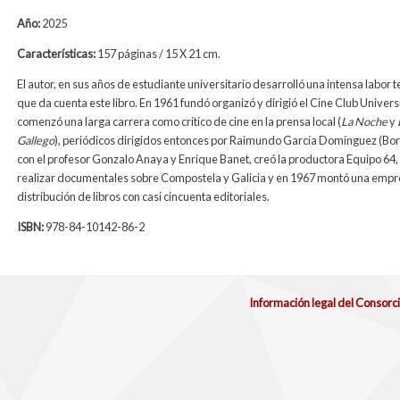
Año:
2025
Características:
157 páginas / 15 X 21 cm.
El autor, en sus años de estudiante universitario desarrolló una intensa labor te
que da cuenta este libro. En 1961 fundó organizó y dirigió el Cine Club Universi
comenzó una larga carrera como crítico de cine en la prensa local (
La Noche
y
Gallego
), periódicos dirigidos entonces por Raimundo García Domínguez (Bor
con el profesor Gonzalo Anaya y Enrique Banet, creó la productora Equipo 64,
realizar documentales sobre Compostela y Galicia y en 1967 montó una empr
distribución de libros con casi cincuenta editoriales.
ISBN:
978-84-10142-86-2
Información legal del Consorc