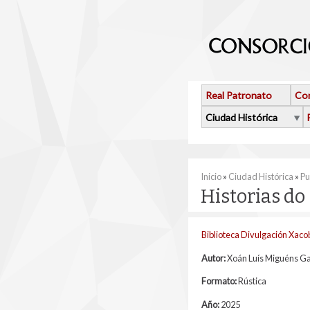
Pasar al contenido principal
Real Patronato
Con
Ciudad Histórica
Se encuentra usted 
Inicio
»
Ciudad Histórica
»
Pu
Historias do
Biblioteca Divulgación Xac
Autor:
Xoán Luís Miguéns Ga
Formato:
Rústica
Año:
2025