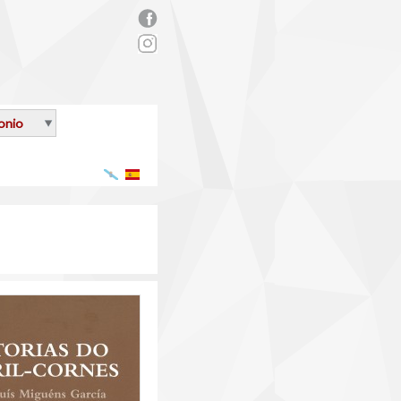
rs_facebook.png
onio
Galego
Español