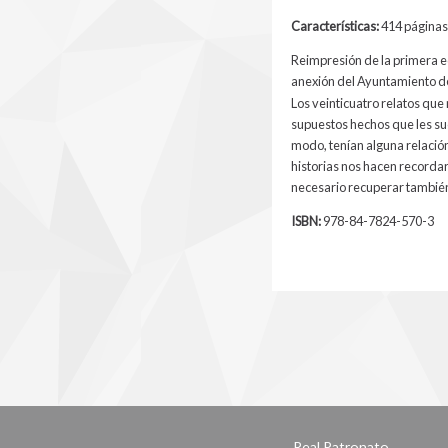
Características:
414 páginas 
Reimpresión de la primera e
anexión del Ayuntamiento de
Los veinticuatro relatos que
supuestos hechos que les su
modo, tenían alguna relación
historias nos hacen recordar 
necesario recuperar también
ISBN:
978-84-7824-570-3
Real Patronato