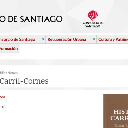
sorcio de Santiago
Recuperación Urbana
Cultura y Patrim
Formación
aquí
blicaciones
 Carril-Cornes
obea
rcía