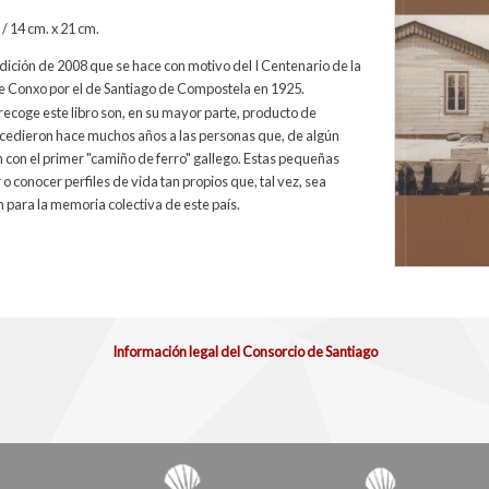
/ 14 cm. x 21 cm.
dición de 2008 que se hace con motivo del I Centenario de la
 Conxo por el de Santiago de Compostela en 1925.
 recoge este libro son, en su mayor parte, producto de
cedieron hace muchos años a las personas que, de algún
 con el primer "camiño de ferro" gallego. Estas pequeñas
o conocer perfiles de vida tan propios que, tal vez, sea
 para la memoria colectiva de este país.
Información legal del Consorcio de Santiago