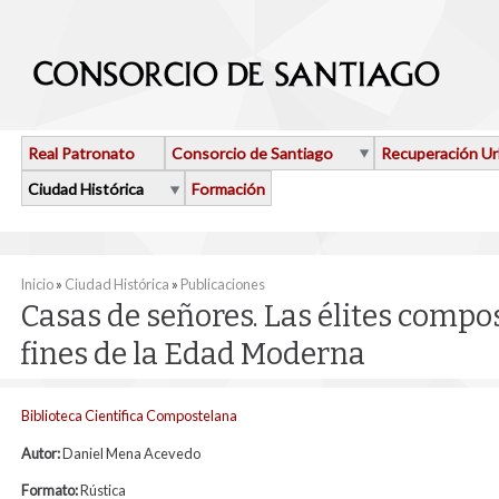
Pasar al contenido principal
Real Patronato
Consorcio de Santiago
Recuperación U
Ciudad Histórica
Formación
Se encuentra usted aquí
Inicio
»
Ciudad Histórica
»
Publicaciones
Casas de señores. Las élites compo
fines de la Edad Moderna
Biblioteca Cientifica Compostelana
Autor:
Daniel Mena Acevedo
Formato:
Rústica