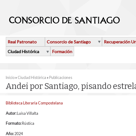
Pasar al contenido principal
Real Patronato
Consorcio de Santiago
Recuperación U
Ciudad Histórica
Formación
Se encuentra usted aquí
Inicio
»
Ciudad Histórica
»
Publicaciones
Andei por Santiago, pisando estrel
Biblioteca Literaria Compostelana
Autor:
Luísa Villalta
Formato:
Rústica
Año:
2024