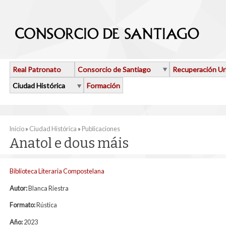
Pasar al contenido principal
Real Patronato
Consorcio de Santiago
Recuperación U
Ciudad Histórica
Formación
Se encuentra usted aquí
Inicio
»
Ciudad Histórica
»
Publicaciones
Anatol e dous máis
Biblioteca Literaria Compostelana
Autor:
Blanca Riestra
Formato:
Rústica
Año:
2023