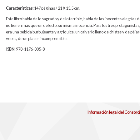
Características:
147 páginas / 21 X 13,5 cm.
Este libro habla de lo sagrado y de lo terrible, habla de las inocentes alegrías d
no tienen más que un defecto: su misma inocencia. Para los tres protagonistas
era una bebida burbujeante y agridulce, un calvario lleno de chistes y de pájaro
veces, de un placer incomprensible.
ISBN:
978-1176-005-8
Información legal del Consorc