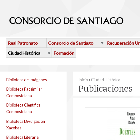
Pasar al contenido principal
Real Patronato
Consorcio de Santiago
Recuperación U
Ciudad Histórica
Formación
Se encuentra usted aquí
Biblioteca de Imágenes
Inicio
»
Ciudad Histórica
Publicaciones
Biblioteca Facsimilar
Compostelana
Biblioteca Cientifica
Compostelana
Biblioteca Divulgación
Xacobea
Biblioteca Literaria