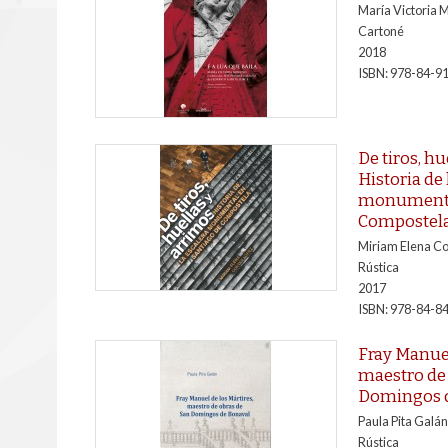
María Victoria 
Cartoné
2018
ISBN: 978-84-9
De tiros, hu
Historia de 
monumental
Compostel
Miriam Elena Co
Rústica
2017
ISBN: 978-84-8
Fray Manuel
maestro de 
Domingos 
Paula Pita Galán
Rústica