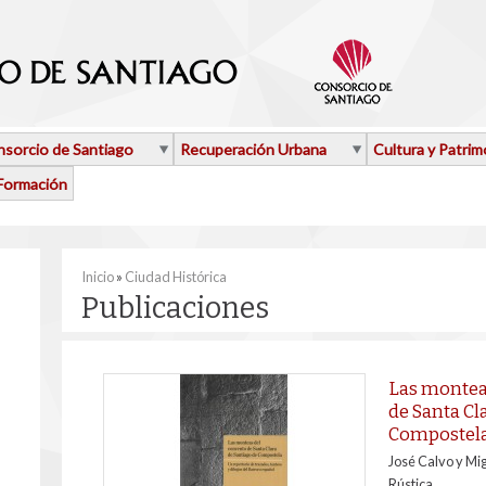
sorcio de Santiago
Recuperación Urbana
Cultura y Patrim
Formación
Se encuentra usted aquí
Inicio
»
Ciudad Histórica
Publicaciones
Las montea
de Santa Cl
Compostel
José Calvo y Mig
Rústica