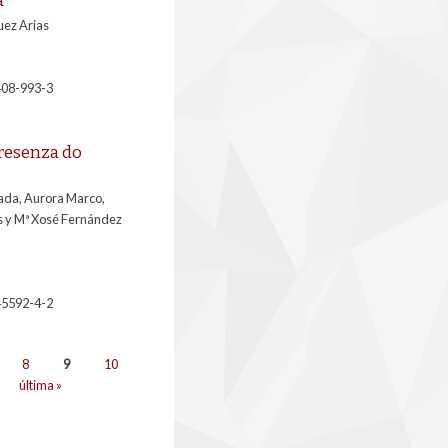
uez Arias
408-993-3
presenza do
sada, Aurora Marco,
 y Mª Xosé Fernández
45592-4-2
8
9
10
última »