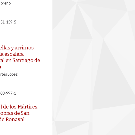
Moreno
151-159-5
ellas y arrimos.
la escalera
 en Santiago de
a
rtés López
408-997-1
 de los Mártires,
obras de San
de Bonaval