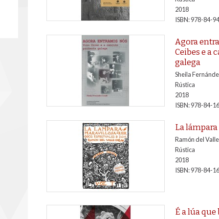
2018
ISBN: 978-84-9
Agora entr
Ceibes e a 
galega
Sheila Fernánd
Rústica
2018
ISBN: 978-84-1
La lámpara
Ramón del Valle
Rústica
2018
ISBN: 978-84-1
É a lúa que