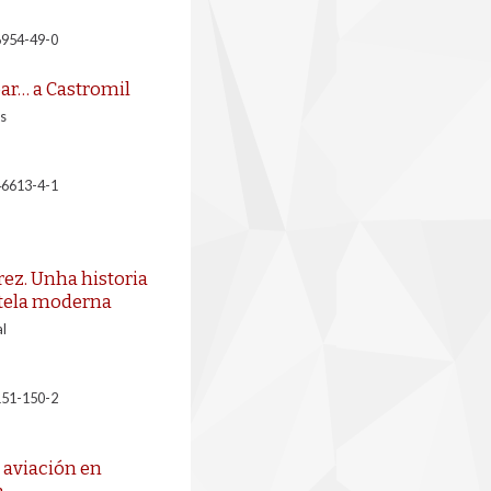
6954-49-0
ar… a Castromil
s
46613-4-1
ez. Unha historia
tela moderna
l
151-150-2
 aviación en
a