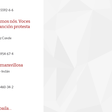
45592-6-6
amos nós. Voces
canción protesta
ez Conde
6954-67-4
 maravillosa
-Inclán
6460-34-2
 baila…