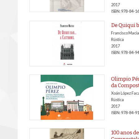
2017
ISBN: 978-84-1
De Quiqui b
Francisco Macía
Rústica
2017
ISBN: 978-84-9
Olimpio Pér
da Compos
Xoán López Faca
Rústica
2017
ISBN: 978-84-9
100 anos de
Compostel