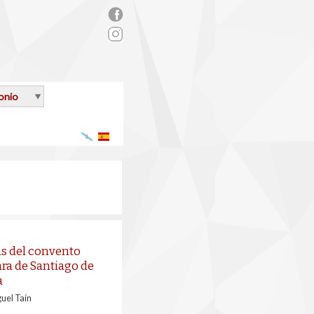
rs_facebook.png
onio
Galego
Español
s del convento
ara de Santiago de
a
uel Taín