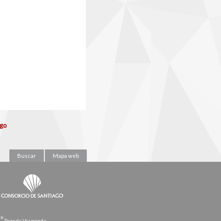
ago
Buscar
Mapa web
/n.
Pazo de Vaamonde