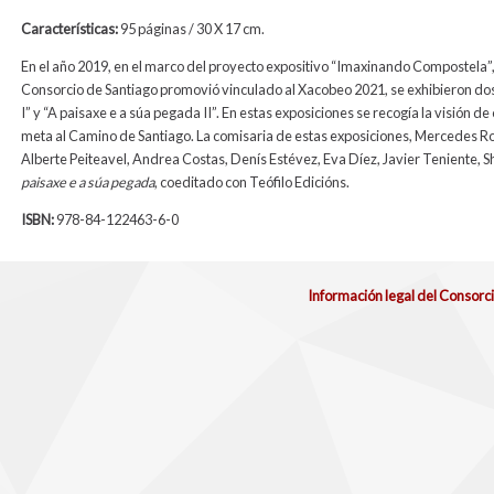
Características:
95 páginas / 30 X 17 cm.
En el año 2019, en el marco del proyecto expositivo “Imaxinando Compostela”,
Consorcio de Santiago promovió vinculado al Xacobeo 2021, se exhibieron dos
I” y “A paisaxe e a súa pegada II”. En estas exposiciones se recogía la visión 
meta al Camino de Santiago. La comisaria de estas exposiciones, Mercedes Roz
Alberte Peiteavel, Andrea Costas, Denís Estévez, Eva Díez, Javier Teniente, She
paisaxe e a súa pegada
, coeditado con Teófilo Edicións.
ISBN:
978-84-122463-6-0
Información legal del Consorc