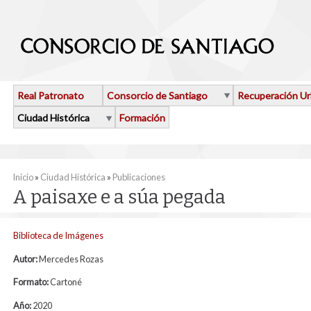
Pasar al contenido principal
Real Patronato
Consorcio de Santiago
Recuperación U
Ciudad Histórica
Formación
Se encuentra usted aquí
Inicio
»
Ciudad Histórica
»
Publicaciones
A paisaxe e a súa pegada
Biblioteca de Imágenes
Autor:
Mercedes Rozas
Formato:
Cartoné
Año:
2020