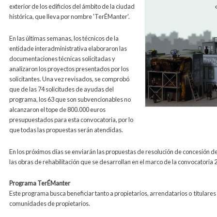
exterior de los edificios del ámbito de la ciudad
histórica, que lleva por nombre 'TerÉManter'.
En las últimas semanas, los técnicos de la
entidade interadministrativa elaboraron las
documentaciones técnicas solicitadas y
analizaron los proyectos presentados por los
solicitantes. Una vez revisados, se comprobó
que de las 74 solicitudes de ayudas del
programa, los 63 que son subvencionables no
alcanzaron el tope de 800.000 euros
presupuestados para esta convocatoria, por lo
que todas las propuestas serán atendidas.
En los próximos días se enviarán las propuestas de resolución de concesión d
las obras de rehabilitación que se desarrollan en el marco de la convocatori
Programa TerÉManter
Este programa busca beneficiar tanto a propietarios, arrendatarios o titulare
comunidades de propietarios.