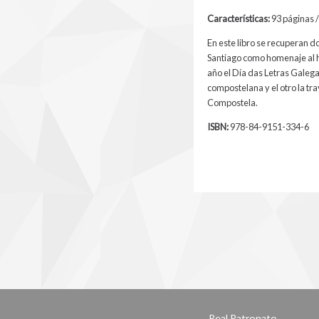
Características:
93 páginas /
En este libro se recuperan d
Santiago como homenaje al hi
año el Día das Letras Galegas
compostelana y el otro la tr
Compostela.
ISBN:
978-84-9151-334-6
Real Patronato