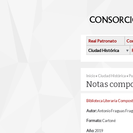
Pasar al contenido principal
Real Patronato
Con
Ciudad Histórica
Se encuentra usted 
Inicio
»
Ciudad Histórica
»
Pu
Notas compo
Biblioteca Literaria Compos
Autor:
Antonio Fraguas Fra
Formato:
Cartoné
Año:
2019