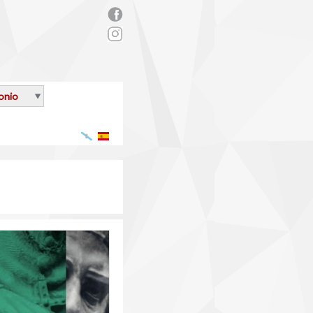
rs_facebook.png
onio
Galego
Español