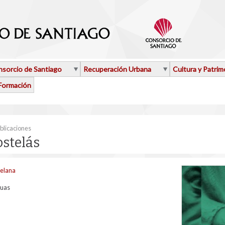
sorcio de Santiago
Recuperación Urbana
Cultura y Patrim
Formación
aquí
blicaciones
stelás
telana
guas