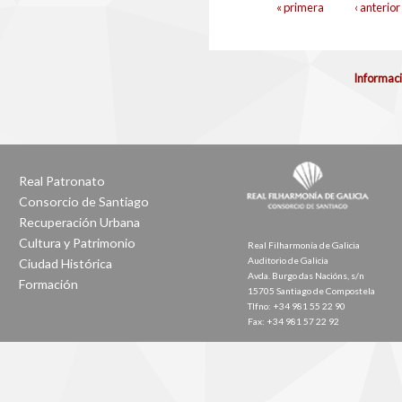
Páginas
« primera
‹ anterior
Informaci
Real Patronato
Consorcio de Santiago
Recuperación Urbana
Cultura y Patrimonio
Real Filharmonía de Galicia
Auditorio de Galicia
Ciudad Histórica
Avda. Burgo das Nacións, s/n
Formación
15705 Santiago de Compostela
Tlfno: +34 981 55 22 90
Fax: +34 981 57 22 92